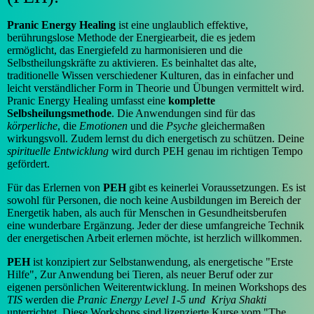
Pranic Energy Healing
ist eine unglaublich effektive,
berührungslose Methode der Energiearbeit, die es jedem
ermöglicht, das Energiefeld zu harmonisieren und die
Selbstheilungskräfte zu aktivieren. Es beinhaltet das alte,
traditionelle Wissen verschiedener Kulturen, das in einfacher und
leicht verständlicher Form in Theorie und Übungen vermittelt wird.
Pranic Energy Healing umfasst eine
komplette
Selbsheilungsmethode
. Die Anwendungen sind für das
körperliche
, die
Emotionen
und die
Psyche
gleichermaßen
wirkungsvoll. Zudem lernst du dich energetisch zu schützen. Deine
spirituelle Entwicklung
wird durch PEH genau im richtigen Tempo
gefördert.
Für das Erlernen von
PEH
gibt es keinerlei Voraussetzungen. Es ist
sowohl für Personen, die noch keine Ausbildungen im Bereich der
Energetik haben, als auch für Menschen in Gesundheitsberufen
eine wunderbare Ergänzung. Jeder der diese umfangreiche Technik
der energetischen Arbeit erlernen möchte, ist herzlich willkommen.
PEH
ist konzipiert zur Selbstanwendung, als energetische "Erste
Hilfe", Zur Anwendung bei Tieren, als neuer Beruf oder zur
eigenen persönlichen Weiterentwicklung. In meinen Workshops des
TIS
werden die
Pranic Energy Level 1-5 und Kriya Shakti
unterrichtet. Diese Workshops sind lizenzierte Kurse vom "The