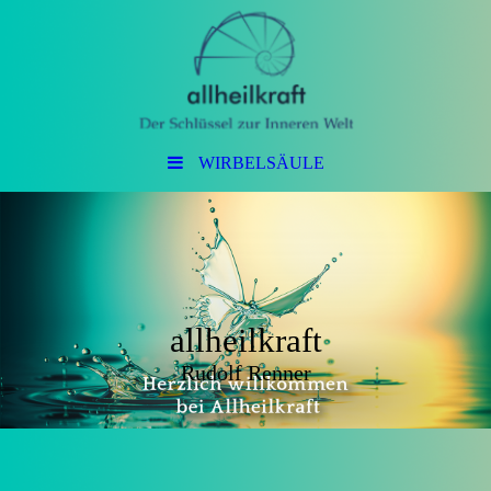
WIRBELSÄULE
allheilkraft
Rudolf Renner